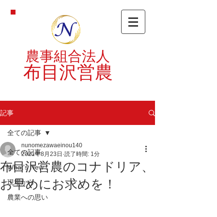
農事組合法人
布目沢営農
記事
全ての記事
nunomezawaeinou140
全ての記事
2021年8月23日
読了時間: 1分
布目沢営農のコナドリア、
What's New !
お早めにお求めを！
現場から
農業への思い