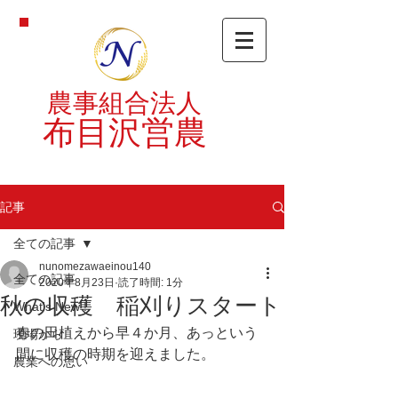
農事組合法人
布目沢営農
記事
全ての記事
nunomezawaeinou140
全ての記事
2020年8月23日
読了時間: 1分
秋の収穫 稲刈りスタート
What's New !
春の田植えから早４か月、あっという
現場から
間に収穫の時期を迎えました。
農業への思い